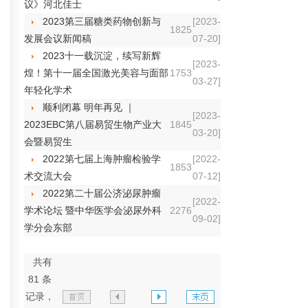
议》河北佳士
2023第三届糖类药物创新与
[2023-
1825
发展会议新闻稿
07-20]
2023十一载沉淀，续写新辉
[2023-
煌！第十一届全国激光美容与面部
1753
03-27]
年轻化学术
顺利闭幕 明年再见 ｜
[2023-
2023EBC第八届易贸生物产业大
1845
03-20]
会暨易贸生
2022第七届上海肿瘤检验学
[2022-
1853
术交流大会
07-12]
2022第二十届公济泌尿肿瘤
[2022-
学术论坛 暨中华医学会泌尿外科
2276
09-02]
学分会东部
共有
81 条
记录，